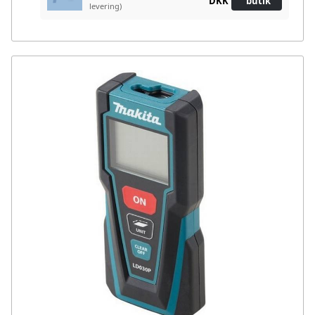
DKK
butik
levering)