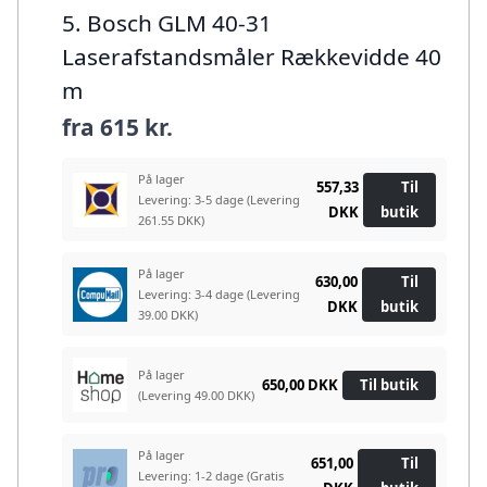
5. Bosch GLM 40-31
Laserafstandsmåler Rækkevidde 40
m
fra
615 kr.
På lager
557,33
Til
Levering: 3-5 dage
(Levering
DKK
butik
261.55 DKK)
På lager
630,00
Til
Levering: 3-4 dage
(Levering
DKK
butik
39.00 DKK)
På lager
650,00 DKK
Til butik
(Levering 49.00 DKK)
På lager
651,00
Til
Levering: 1-2 dage
(Gratis