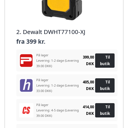
2. Dewalt DWHT77100-XJ
fra
399 kr.
På lager
399,00
Til
Levering: 1-2 dage
(Levering
DKK
butik
39.00 DKK)
På lager
405,00
Til
Levering: 1-2 dage
(Levering
DKK
butik
33.00 DKK)
På lager
414,00
Til
Levering: 4-5 dage
(Levering
DKK
butik
39.00 DKK)