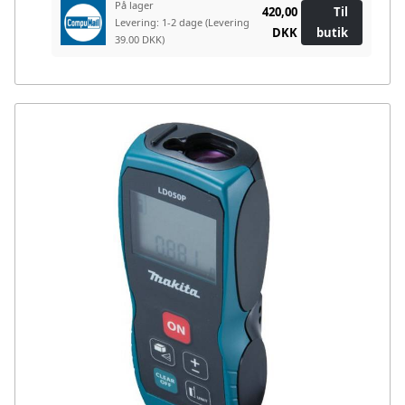
På lager
420,00
Til
Levering: 1-2 dage
(Levering
DKK
butik
39.00 DKK)