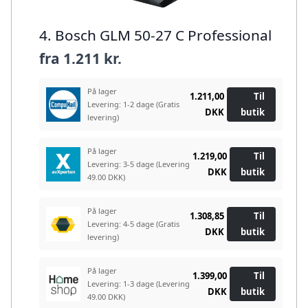
4. Bosch GLM 50-27 C Professional
fra
1.211 kr.
På lager
1.211,00
Til
Levering: 1-2 dage
(Gratis
DKK
butik
levering)
På lager
1.219,00
Til
Levering: 3-5 dage
(Levering
DKK
butik
49.00 DKK)
På lager
1.308,85
Til
Levering: 4-5 dage
(Gratis
DKK
butik
levering)
På lager
1.399,00
Til
Levering: 1-3 dage
(Levering
DKK
butik
49.00 DKK)