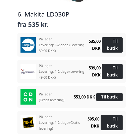
6. Makita LD030P
fra
535 kr.
På lager
535,00
Til
Levering: 1-2 dage
(Levering
DKK
butik
39.00 DKK)
På lager
539,00
Til
Levering: 1-2 dage
(Levering
DKK
butik
49.00 DKK)
På lager
553,00 DKK
Til butik
(Gratis levering)
På lager
595,00
Til
Levering: 1-2 dage
(Gratis
DKK
butik
levering)